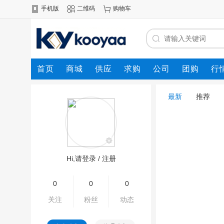
手机版
二维码
购物车
首页
商城
供应
求购
公司
团购
行
最新
推荐
Hi,请登录
/
注册
0
0
0
关注
粉丝
动态